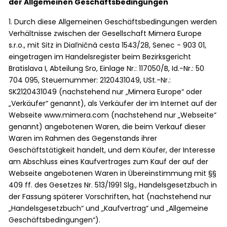
der Allgemeinen Geschäftsbedingungen
1. Durch diese Allgemeinen Geschäftsbedingungen werden
Verhältnisse zwischen der Gesellschaft Mimera Europe
s.r.o., mit Sitz in
Diaľničná cesta 1543/28, Senec
-
903 01
,
eingetragen im Handelsregister beim Bezirksgericht
Bratislava I, Abteilung Sro, Einlage Nr.: 117050/B, Id.-Nr.: 50
704 095, Steuernummer: 2120431049, USt.-Nr.:
SK2120431049 (nachstehend nur „Mimera Europe“ oder
„Verkäufer“ genannt), als Verkäufer der im Internet auf der
Webseite www.mimera.com (nachstehend nur „Webseite“
genannt) angebotenen Waren, die beim Verkauf dieser
Waren im Rahmen des Gegenstands ihrer
Geschäftstätigkeit handelt, und dem Käufer, der Interesse
am Abschluss eines Kaufvertrages zum Kauf der auf der
Webseite angebotenen Waren in Übereinstimmung mit §§
409 ff. des Gesetzes Nr. 513/1991 Slg., Handelsgesetzbuch in
der Fassung späterer Vorschriften, hat (nachstehend nur
„Handelsgesetzbuch“ und „Kaufvertrag“ und „Allgemeine
Geschäftsbedingungen“).