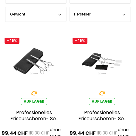
Gewicht
Hersteller
- 16%
- 16%
AUF LAGER
AUF LAGER
Professionelles
Professionelles
Friseurscheren- Set
Friseurscheren- Set
AQE1510100
AQE1510200
ohne
ohne
99,44 CHF
99,44 CHF
118,38 CHF
118,38 CHF