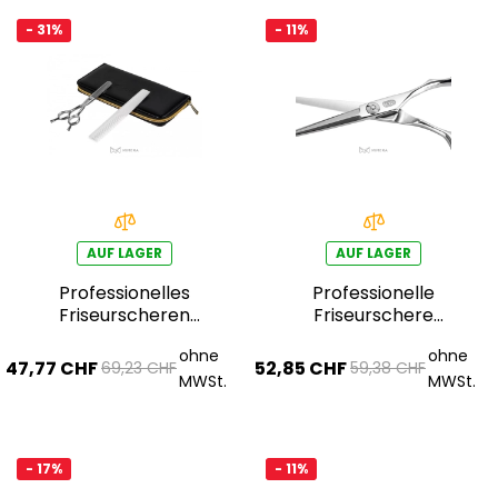
- 31%
- 11%
AUF LAGER
AUF LAGER
Professionelles
Professionelle
Friseurscheren
Friseurschere
14108
AQE1110100
ohne
ohne
47,77 CHF
52,85 CHF
69,23 CHF
59,38 CHF
MWSt.
MWSt.
- 17%
- 11%