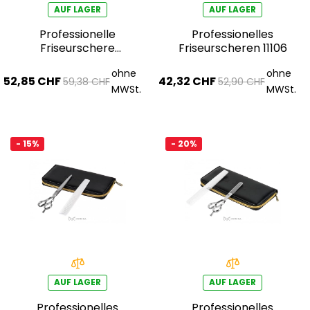
AUF LAGER
AUF LAGER
Professionelle
Professionelles
Friseurschere
Friseurscheren 11106
AQE1410400
ohne
ohne
52,85 CHF
42,32 CHF
59,38 CHF
52,90 CHF
MWSt.
MWSt.
- 15%
- 20%
AUF LAGER
AUF LAGER
Professionelles
Professionelles