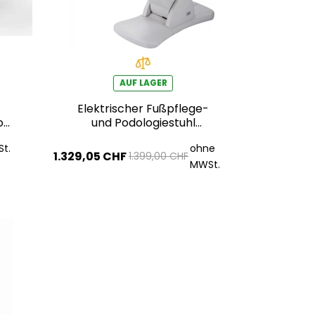
AUF LAGER
Elektrischer Fußpflege-
ox
und Podologiestuhl
ar
Silverfox BARON E3 –
t.
ohne
weiß, PVC in
1.329,05 CHF
1.399,00 CHF
medizinischer Qualität
MWSt.