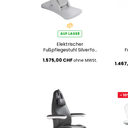
AUF LAGER
Elektrischer
Fußpflegestuhl Silverfox
F
BARON E5 – hellgrau
1.575,00 CHF
ohne MWSt.
1.467
- 10