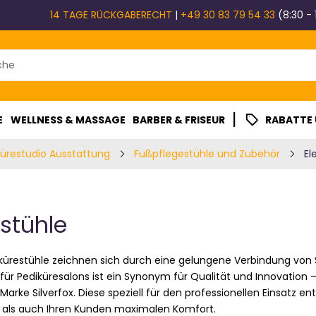
14 TAGE RÜCKGABERECHT
|
+49 30 83 79 54 33
(8:30 - 
|
E
WELLNESS & MASSAGE
BARBER & FRISEUR
RABATTE
kürestudio Ausstattung
Fußpflegestühle und Zubehör
El
estühle
ikürestühle zeichnen sich durch eine gelungene Verbindung von S
für Pediküresalons ist ein Synonym für Qualität und Innovation
rke Silverfox. Diese speziell für den professionellen Einsatz en
 als auch Ihren Kunden maximalen Komfort.