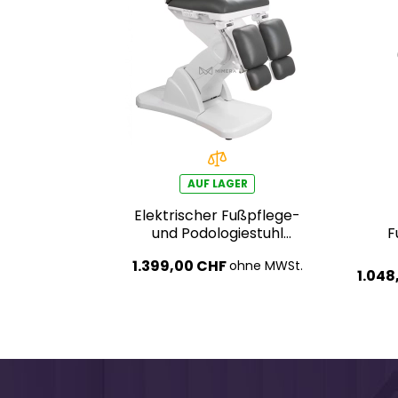
AUF LAGER
Elektrischer Fußpflege-
und Podologiestuhl
F
Silverfox BARON E3 –
1.399,00 CHF
ohne MWSt.
dunkelgrau, PVC in
1.048
medizinischer Qualität