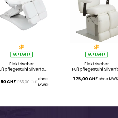
AUF LAGER
AUF LAGER
Elektrischer
Elektrischer
ußpflegestuhl Silverfox
Fußpflegestuhl Silverf
COMFA PEDI E3
VELA A E1
775,00 CHF
ohne
ohne MWS
,50 CHF
1.165,00 CHF
MWSt.