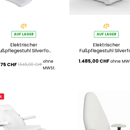
AUF LAGER
AUF LAGER
Elektrischer
Elektrischer
ußpflegestuhl Silverfox
Fußpflegestuhl Silverf
APUS E3 – drehbar
NICO PEDI E3 – drehb
1.485,00 CHF
ohne
ohne MWS
,75 CHF
1.545,00 CHF
MWSt.
%