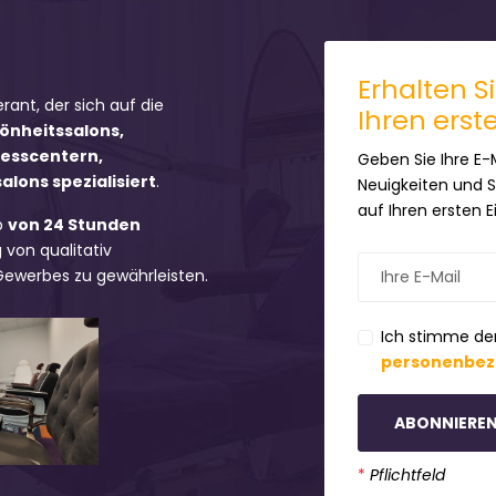
Erhalten S
erant, der sich auf die
Ihren erst
hönheitssalons,
nesscentern,
Geben Sie Ihre E-
lons spezialisiert
.
Neuigkeiten und 
auf Ihren ersten 
b
von 24 Stunden
 von qualitativ
 Gewerbes zu gewährleisten.
Ich stimme de
personenbez
ABONNIERE
*
Pflichtfeld