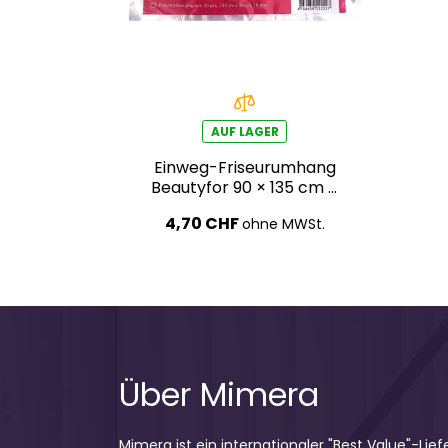
AUF LAGER
Einweg-Friseurumhang
Beautyfor 90 × 135 cm –
50 Stück
4,70 CHF
ohne MWSt.
Über Mimera
Mimera ist ein internationaler "Best Value"-Lief