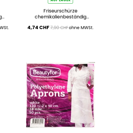
Friseurschürze
g
chemikalienbeständig
83x66 cm
4,74 CHF
WSt.
7,90 CHF
ohne MWSt.