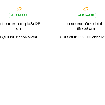
AUF LAGER
AUF LAGER
Friseurumhang 148x128
Friseurschürze leicht
cm
88x59 cm
6,90 CHF
3,37 CHF
ohne MWSt.
5,62 CHF
ohne M