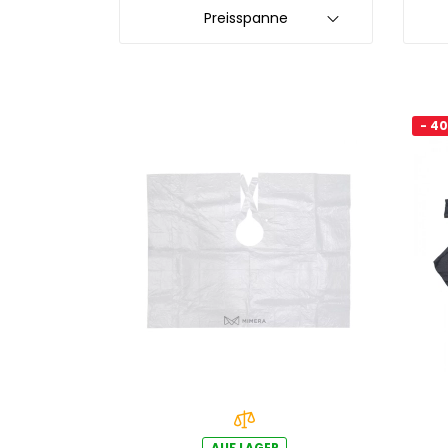
Preisspanne
- 4
AUF LAGER