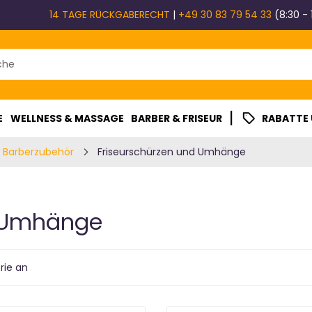
14 TAGE RÜCKGABERECHT
|
+49 30 83 79 54 33
(8:30 - 
|
E
WELLNESS & MASSAGE
BARBER & FRISEUR
RABATTE
d Barberzubehör
Friseurschürzen und Umhänge
d Umhänge
rie an