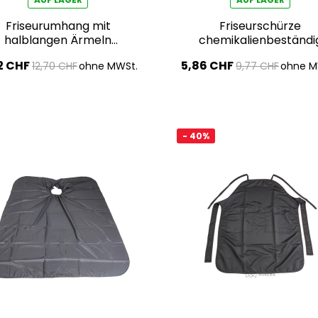
Friseurumhang mit
Friseurschürze
halblangen Ärmeln
chemikalienbeständi
145x128 cm
85x70 cm
2 CHF
5,86 CHF
12,70 CHF
ohne MWSt.
9,77 CHF
ohne M
- 40%