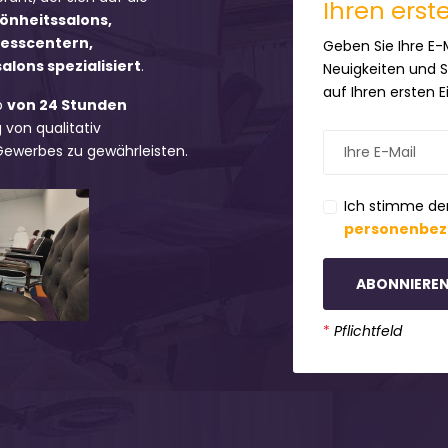
Ihren erst
hönheitssalons,
nesscentern,
Geben Sie Ihre E-
lons spezialisiert
.
Neuigkeiten und 
auf Ihren ersten 
b
von 24 Stunden
 von qualitativ
 Gewerbes zu gewährleisten.
Ich stimme de
personenbez
ABONNIERE
*
Pflichtfeld