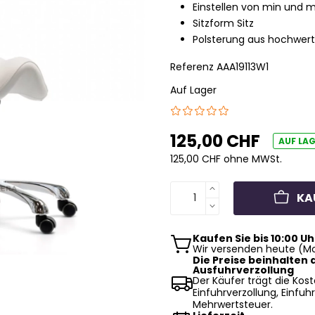
Einstellen von min und
Sitzform Sitz
Polsterung aus hochwer
Referenz
AAA19113W1
Auf Lager
125,00 CHF
AUF LA
125,00 CHF ohne MWSt.
KA
Kaufen Sie bis 10:00 Uh
Wir versenden heute (Mo
Die Preise beinhalten d
Ausfuhrverzollung
Der Käufer trägt die Kost
Einfuhrverzollung, Einfuhr
Mehrwertsteuer.