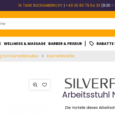
14 TAGE RÜCKGABERECHT
|
+49 30 83 79 54 33
(8:30 - 
|
E
WELLNESS & MASSAGE
BARBER & FRISEUR
RABATTE
g für Kosmetikstudios
Kosmetikstühle
Arbeitsstuhl
Die Vorteile dieses Arbeitsstu