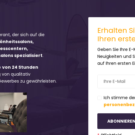
Erhalten S
erant, der sich auf die
Ihren erst
hönheitssalons,
nesscentern,
Geben Sie Ihre E-
lons spezialisiert
.
Neuigkeiten und 
auf Ihren ersten 
b
von 24 Stunden
 von qualitativ
 Gewerbes zu gewährleisten.
Ich stimme de
personenbez
ABONNIERE