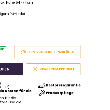
 max. Höhe 54-74cm
tigem PU-Leder
GER
ZUM VERGLEICH HINZUFÜGEN
UFEN
FRAGE ZUM PRODUKT
r
Bestpreisgarantie
 - Fr)
ie Kosten für die
Produktpflege
en für die
zölle und die