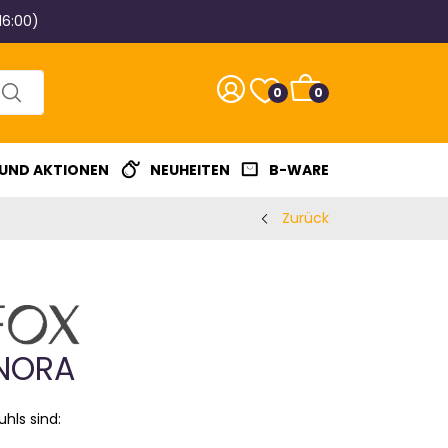
16:00)
0
0
 UND AKTIONEN
NEUHEITEN
B-WARE
Zurück
 NORA
hls sind: