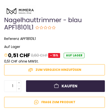
Nagelhauttrimmer - blau
APF18101L1
Referenz
APF18101L1
Auf Lager
0,51 CHF
0,60 CHF
- 15%
AUF LAGER
0,51 CHF ohne MWSt.
ZUM VERGLEICH HINZUFÜGEN
KAUFEN
FRAGE ZUM PRODUKT