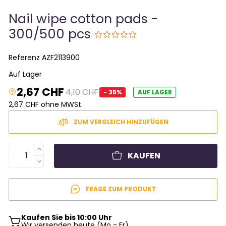
Nail wipe cotton pads -
300/500 pcs
Referenz
AZF2113900
Auf Lager
2,67 CHF
4,10 CHF
- 35%
AUF LAGER
2,67 CHF ohne MWSt.
ZUM VERGLEICH HINZUFÜGEN
KAUFEN
FRAGE ZUM PRODUKT
Kaufen Sie bis 10:00 Uhr
Wir versenden heute (Mo - Fr)