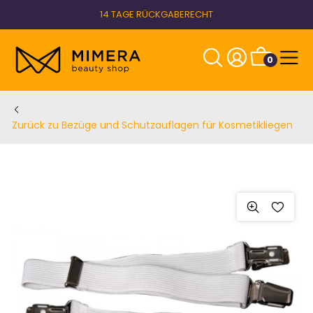
14 TAGE RÜCKGABERECHT
0
Zurück zu Bezüge und Schutzauflagen für Kosmetikliegen