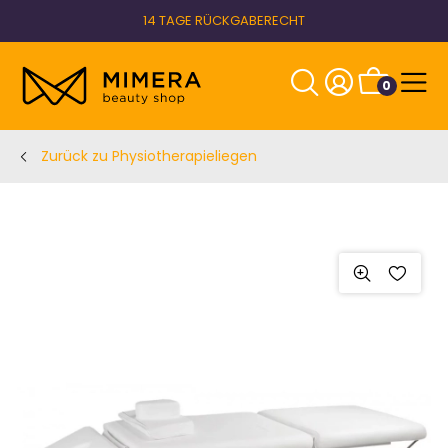
14 TAGE RÜCKGABERECHT
0
Zurück zu Physiotherapieliegen