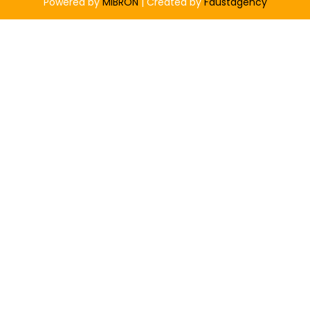
Powered by
MIBRON
| Created by
Faustagency