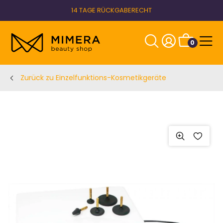
14 TAGE RÜCKGABERECHT
0
Zurück zu Einzelfunktions-Kosmetikgeräte