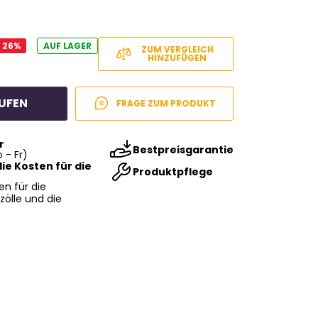
- 26%
AUF LAGER
ZUM VERGLEICH
HINZUFÜGEN
UFEN
FRAGE ZUM PRODUKT
r
Bestpreisgarantie
 - Fr)
ie Kosten für die
Produktpflege
en für die
zölle und die