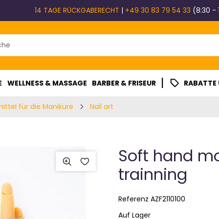
14 TAGE RÜCKGABERECHT
|
+49 30 83 79 54 33
(8:30 - 
|
E
WELLNESS & MASSAGE
BARBER & FRISEUR
RABATTE
mittel für die Maniküre
Nail art
Soft hand mod
trainning
Referenz
AZF2110100
Auf Lager