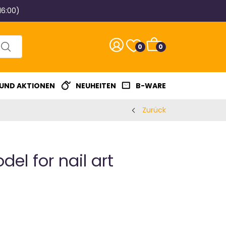
16:00)
0
0
 UND AKTIONEN
NEUHEITEN
B-WARE
Zurück
el for nail art