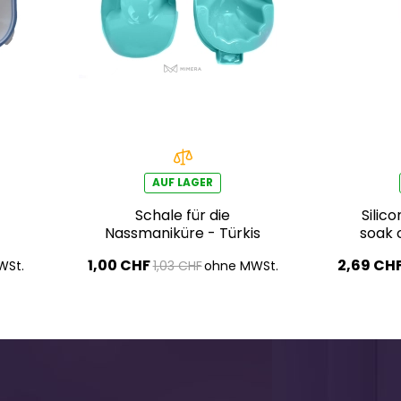
AUF LAGER
Schale für die
Silic
a
Nassmaniküre - Türkis
soak 
1,00 CHF
2,69 CH
WSt.
1,03 CHF
ohne MWSt.