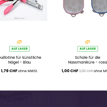
AUF LAGER
AUF LAGER
uillotine für künstliche
Schale für die
Nägel - Blau
Nassmaniküre - ros
1,79 CHF
1,00 CHF
ohne MWSt.
2,05 CHF
ohne M