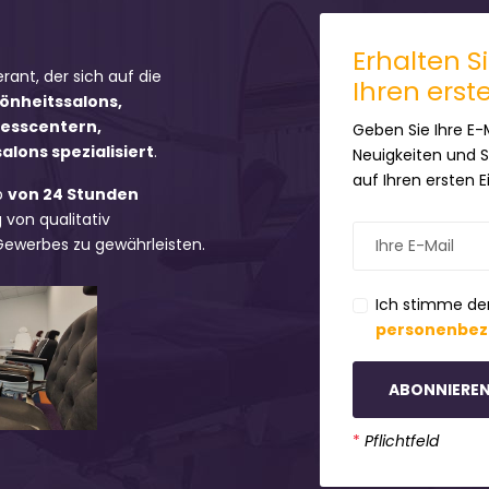
Erhalten S
erant, der sich auf die
Ihren erst
hönheitssalons,
nesscentern,
Geben Sie Ihre E-
lons spezialisiert
.
Neuigkeiten und 
auf Ihren ersten 
b
von 24 Stunden
 von qualitativ
 Gewerbes zu gewährleisten.
Ich stimme de
personenbez
ABONNIERE
*
Pflichtfeld