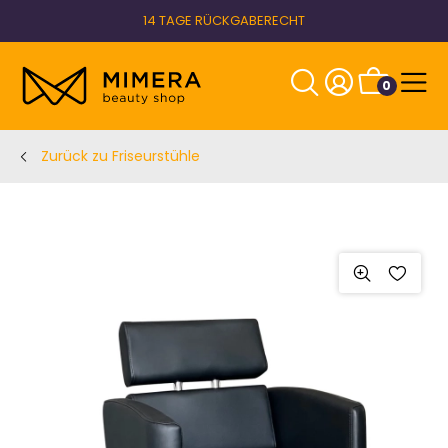
14 TAGE RÜCKGABERECHT
0
Zurück zu Friseurstühle