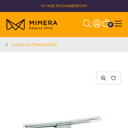
14 TAGE RÜCKGABERECHT
0
Zurück zu Friseurstühle