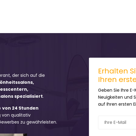
Erhalten S
erant, der sich auf die
Ihren erst
hönheitssalons,
nesscentern,
Geben Sie Ihre E-
lons spezialisiert
.
Neuigkeiten und 
auf Ihren ersten 
b
von 24 Stunden
 von qualitativ
 Gewerbes zu gewährleisten.