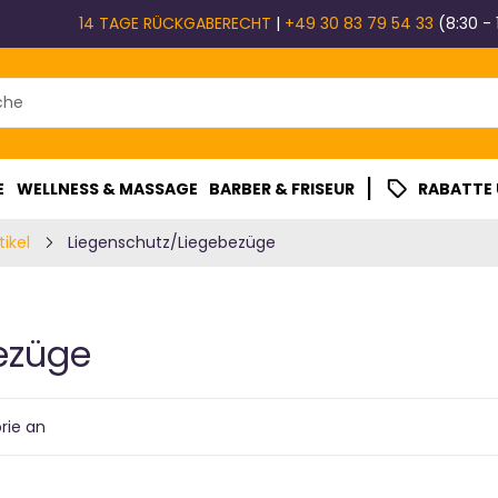
14 TAGE RÜCKGABERECHT
|
+49 30 83 79 54 33
(8:30 - 
|
E
WELLNESS & MASSAGE
BARBER & FRISEUR
RABATTE
ikel
Liegenschutz/Liegebezüge
ezüge
rie an