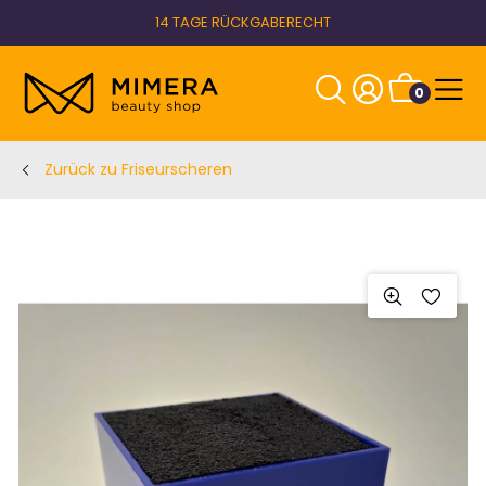
14 TAGE RÜCKGABERECHT
0
Zurück zu Friseurscheren