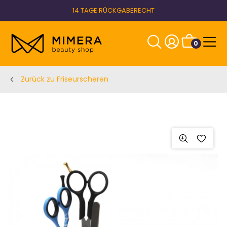
14 TAGE RÜCKGABERECHT
0
Zurück zu Friseurscheren