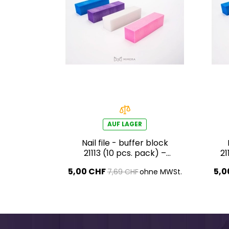
AUF LAGER
Nail file - buffer block
21113 (10 pcs. pack) –
21
purple
5,00 CHF
5,0
7,69 CHF
ohne MWSt.