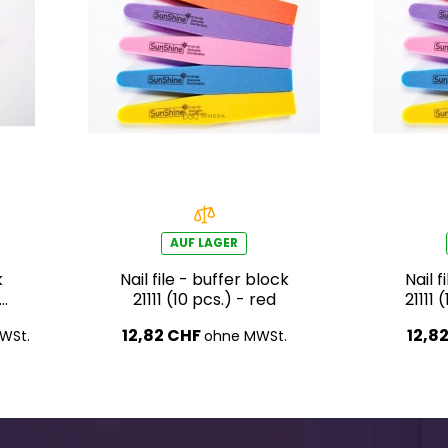
AUF LAGER
k
Nail file - buffer block
Nail f
21111 (10 pcs.) - red
21111 
12,82 CHF
12,8
WSt.
ohne MWSt.