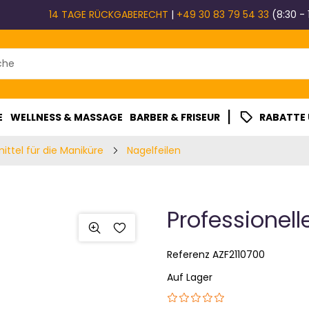
14 TAGE RÜCKGABERECHT
|
+49 30 83 79 54 33
(8:30 - 
|
E
WELLNESS & MASSAGE
BARBER & FRISEUR
RABATTE
mittel für die Maniküre
Nagelfeilen
Professionell
Referenz
AZF2110700
Auf Lager