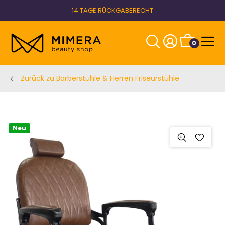
14 TAGE RÜCKGABERECHT
0
Zurück zu Barberstühle & Herren Friseurstühle
Neu