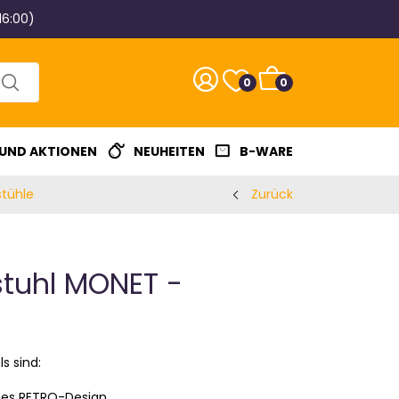
16:00)
0
0
 UND AKTIONEN
NEUHEITEN
B-WARE
stühle
Zurück
stuhl MONET -
s sind:
ntes RETRO-Design