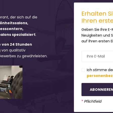
Erhalten S
erant, der sich auf die
Ihren erst
hönheitssalons,
nesscentern,
Geben Sie Ihre E-
lons spezialisiert
.
Neuigkeiten und 
auf Ihren ersten 
b
von 24 Stunden
 von qualitativ
 Gewerbes zu gewährleisten.
Ich stimme de
personenbez
ABONNIERE
*
Pflichtfeld