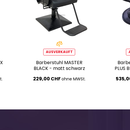
AUSVERKAUFT
 X
Barberstuhl MASTER
Barb
BLACK - matt schwarz
PLUS B
229,00 CHF
535,0
t.
ohne MWSt.