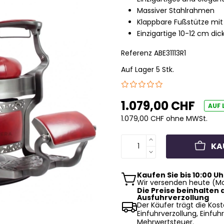
Massiver Stahlrahmen
Klappbare Fußstütze mi
Einzigartige 10-12 cm di
Referenz
ABE31113R1
Auf Lager 5 Stk.
1.079,00 CHF
AUF 
1.079,00 CHF ohne MWSt.
KA
Kaufen Sie bis 10:00 Uh
Wir versenden heute (Mo
Die Preise beinhalten d
Ausfuhrverzollung
Der Käufer trägt die Kost
Einfuhrverzollung, Einfuhr
Mehrwertsteuer.