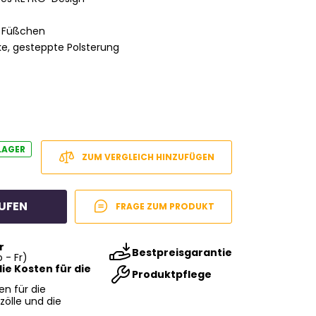
t Füßchen
cke, gesteppte Polsterung
LAGER
ZUM VERGLEICH HINZUFÜGEN
UFEN
FRAGE ZUM PRODUKT
r
Bestpreisgarantie
 - Fr)
ie Kosten für die
Produktpflege
en für die
zölle und die