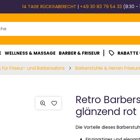
14 TAGE RÜCKGABERECHT
|
+49 30 83 79 54 33
(8:30 - 
|
E
WELLNESS & MASSAGE
BARBER & FRISEUR
RABATTE
 für Friseur- und Barbersalons
Barberstühle & Herren Friseur
Retro Barber
glänzend rot
Die Vorteile dieses Barberstuhl
Einzigartiges und elega