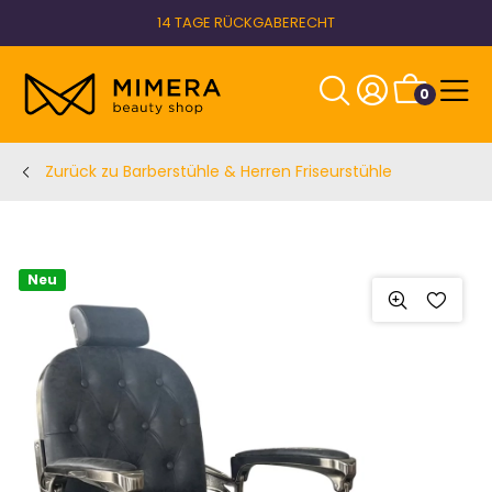
14 TAGE RÜCKGABERECHT
0
Zurück zu Barberstühle & Herren Friseurstühle
Neu