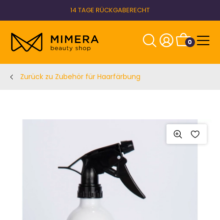
14 TAGE RÜCKGABERECHT
0
Zurück zu Zubehör für Haarfärbung