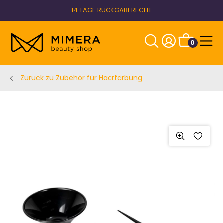
14 TAGE RÜCKGABERECHT
0
Zurück zu Zubehör für Haarfärbung