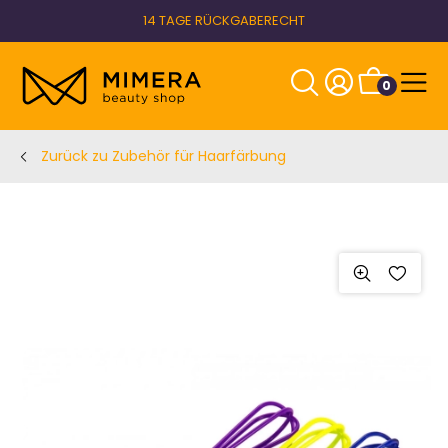
14 TAGE RÜCKGABERECHT
0
Zurück zu Zubehör für Haarfärbung