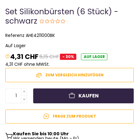
Set Silikonbürsten (6 Stück) -
schwarz
Referenz
AHE4211000BK
Auf Lager
4,31 CHF
6,15 CHF
- 30%
AUF LAGER
4,31 CHF ohne MWSt.
ZUM VERGLEICH HINZUFÜGEN
KAUFEN
FRAGE ZUM PRODUKT
Kaufen Sie bis 10:00 Uhr
Wir versenden heute (Mo - Fr)