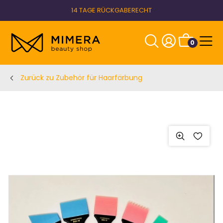
14 TAGE RÜCKGABERECHT
0
Zurück zu Zubehör für Haarfärbung