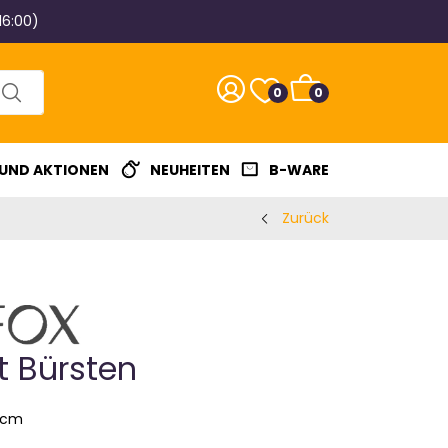
16:00)
0
0
 UND AKTIONEN
NEUHEITEN
B-WARE
Zurück
it Bürsten
0cm