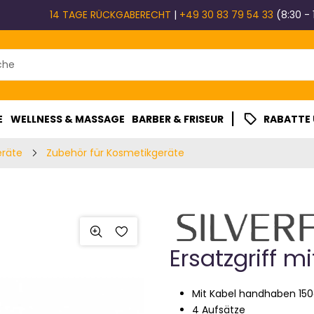
14 TAGE RÜCKGABERECHT
|
+49 30 83 79 54 33
(8:30 - 
|
E
WELLNESS & MASSAGE
BARBER & FRISEUR
RABATTE
eräte
Zubehör für Kosmetikgeräte
Ersatzgriff m
Mit Kabel handhaben 15
4 Aufsätze