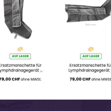
AUF LAGER
AUF LAGER
Ersatzmanschette für
Ersatzmanschette fü
Lymphdrainagegerät –
Lymphdrainagegerät
rechtes Bein
linkes Bein
79,00 CHF
79,00 CHF
ohne MWSt.
ohne MWSt