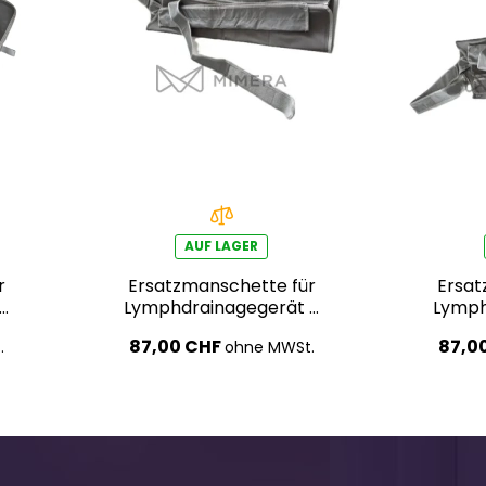
AUF LAGER
r
Ersatzmanschette für
Ersat
 –
Lymphdrainagegerät –
Lymph
rechter Arm
87,00 CHF
87,0
.
ohne MWSt.