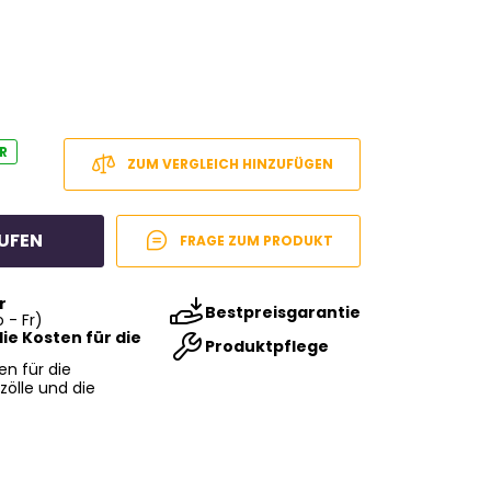
R
ZUM VERGLEICH HINZUFÜGEN
UFEN
FRAGE ZUM PRODUKT
r
Bestpreisgarantie
 - Fr)
ie Kosten für die
Produktpflege
en für die
zölle und die