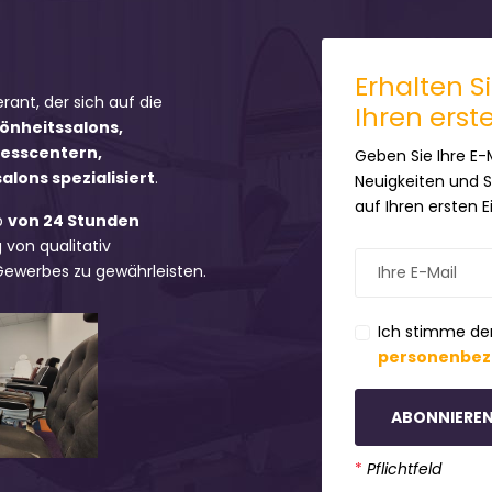
Erhalten S
erant, der sich auf die
Ihren erst
hönheitssalons,
nesscentern,
Geben Sie Ihre E-
lons spezialisiert
.
Neuigkeiten und 
auf Ihren ersten 
b
von 24 Stunden
 von qualitativ
 Gewerbes zu gewährleisten.
Ich stimme de
personenbez
ABONNIERE
*
Pflichtfeld