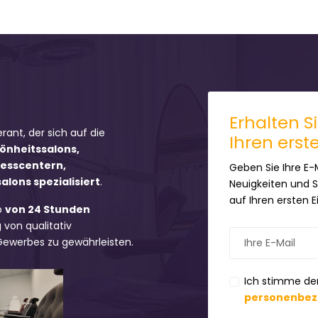
Erhalten S
erant, der sich auf die
Ihren erst
hönheitssalons,
nesscentern,
Geben Sie Ihre E-
lons spezialisiert
.
Neuigkeiten und 
auf Ihren ersten 
b
von 24 Stunden
 von qualitativ
 Gewerbes zu gewährleisten.
Ich stimme de
personenbez