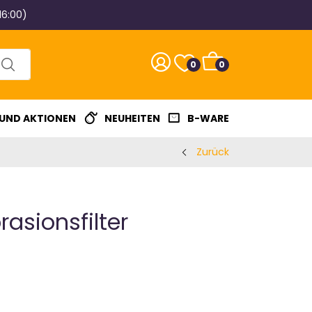
16:00)
0
0
 UND AKTIONEN
NEUHEITEN
B-WARE
Zurück
asionsfilter