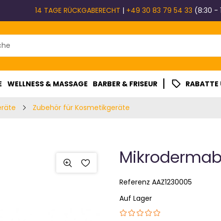
14 TAGE RÜCKGABERECHT
|
+49 30 83 79 54 33
(8:30 - 
|
E
WELLNESS & MASSAGE
BARBER & FRISEUR
RABATTE
eräte
Zubehör für Kosmetikgeräte
Mikrodermabr
Referenz
AAZ1230005
Auf Lager