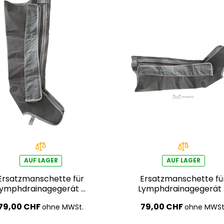
AUF LAGER
AUF LAGER
Ersatzmanschette für
Ersatzmanschette fü
Lymphdrainagegerät –
Lymphdrainagegerät
rechtes Bein
linkes Bein
79,00 CHF
79,00 CHF
ohne MWSt.
ohne MWSt