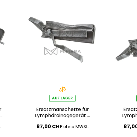
AUF LAGER
r
Ersatzmanschette für
Ersat
 –
Lymphdrainagegerät –
Lymph
rechter Arm
87,00 CHF
87,0
.
ohne MWSt.