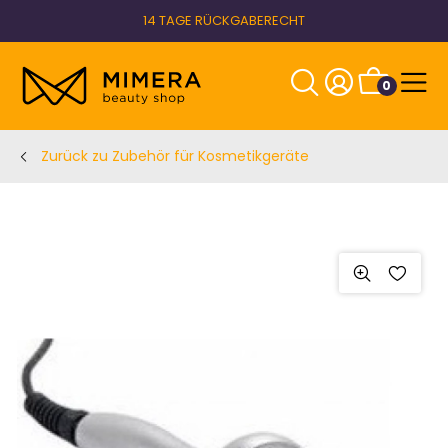
14 TAGE RÜCKGABERECHT
0
Zurück zu Zubehör für Kosmetikgeräte