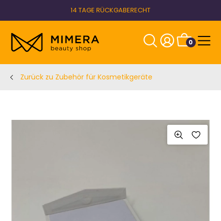
14 TAGE RÜCKGABERECHT
0
Zurück zu Zubehör für Kosmetikgeräte