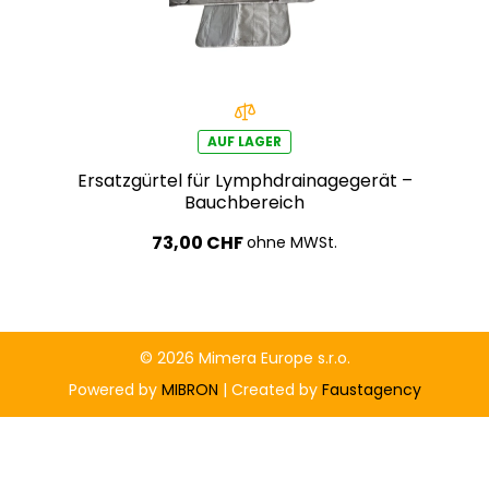
AUF LAGER
Ersatzgürtel für Lymphdrainagegerät –
Bauchbereich
73,00 CHF
ohne MWSt.
© 2026 Mimera Europe s.r.o.
Powered by
MIBRON
| Created by
Faustagency